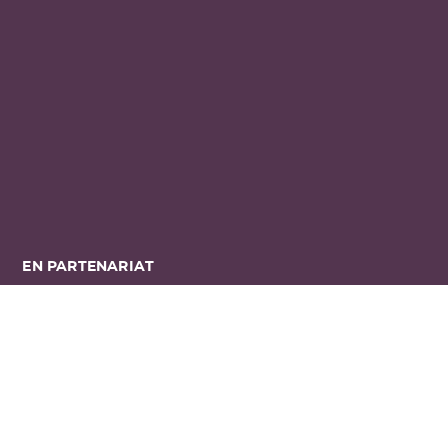
EN PARTENARIAT
ILS NOUS SOUTIENNENT ...