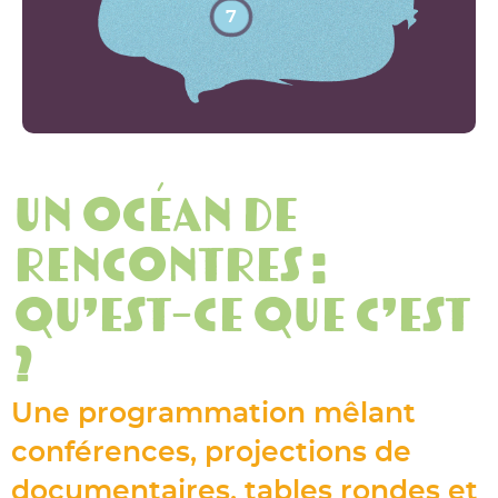
7
Un océan de
rencontres :
Qu’est-ce que c’est
?
Une programmation mêlant
conférences, projections de
documentaires, tables rondes et