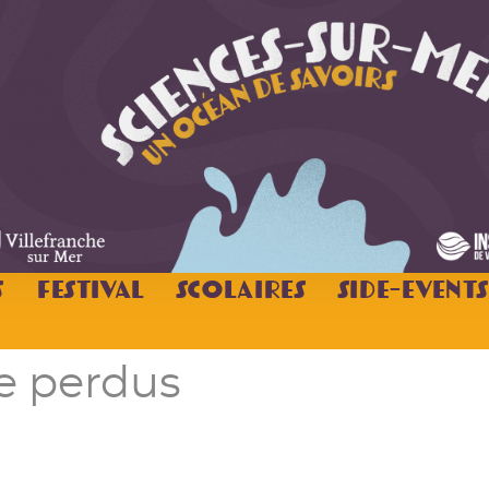
s
Festival
Scolaires
Side-Events
e perdus