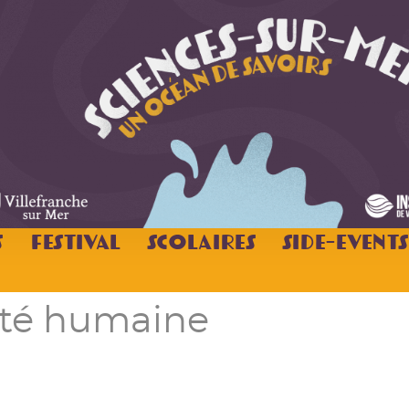
s
Festival
Scolaires
Side-Events
nté humaine