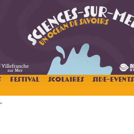
s
Festival
Scolaires
Side-Events
r