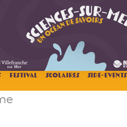
s
Festival
Scolaires
Side-Events
me