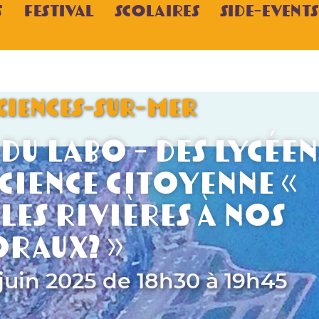
s
Festival
Scolaires
Side-Events
SCIENCES-SUR-MER
 du labo - Des lycéen
science citoyenne «
es rivières à nos
oraux? »
 juin 2025 de 18h30 à 19h45