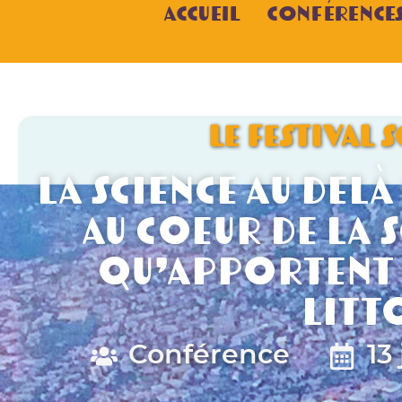
Accueil
Conférence
LE FESTIVAL 
La Science au delà
au coeur de la 
qu’apportent l
litt
Conférence
13