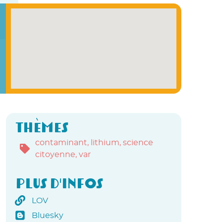
Thèmes
contaminant
,
lithium
,
science
citoyenne
,
var
Plus d'infos
LOV
Bluesky