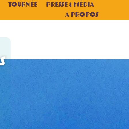
Tournée
Presse & Média
A Propos
s