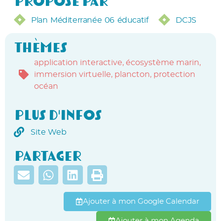
Proposé par
Plan Méditerranée 06 éducatif
DCJS
Thèmes
application interactive
,
écosystème marin
,
immersion virtuelle
,
plancton
,
protection
océan
Plus d'infos
Site Web
Partager
Ajouter à mon Google Calendar
Ajouter à mon Agenda